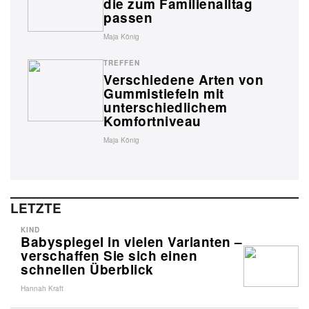
die zum Familienalltag
passen
Maja König
TREFFEN
Verschiedene Arten von
Gummistiefeln mit
unterschiedlichem
Komfortniveau
Maja König
LETZTE
KIND
Babyspiegel in vielen Varianten –
verschaffen Sie sich einen
schnellen Überblick
Hannah Kraft