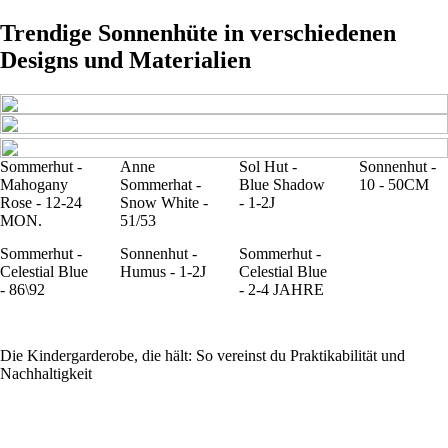
Trendige Sonnenhüte in verschiedenen
Designs und Materialien
Sommerhut -
Anne
Sol Hut -
Sonnenhut -
Mahogany
Sommerhat -
Blue Shadow
10 - 50CM
Rose - 12-24
Snow White -
- 1-2J
MON.
51/53
Sommerhut -
Sonnenhut -
Sommerhut -
Celestial Blue
Humus - 1-2J
Celestial Blue
- 86\92
- 2-4 JAHRE
Die Kindergarderobe, die hält: So vereinst du Praktikabilität und
Nachhaltigkeit