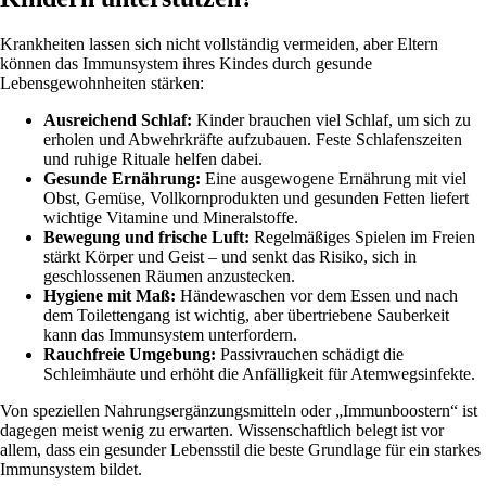
Krankheiten lassen sich nicht vollständig vermeiden, aber Eltern
können das Immunsystem ihres Kindes durch gesunde
Lebensgewohnheiten stärken:
Ausreichend Schlaf:
Kinder brauchen viel Schlaf, um sich zu
erholen und Abwehrkräfte aufzubauen. Feste Schlafenszeiten
und ruhige Rituale helfen dabei.
Gesunde Ernährung:
Eine ausgewogene Ernährung mit viel
Obst, Gemüse, Vollkornprodukten und gesunden Fetten liefert
wichtige Vitamine und Mineralstoffe.
Bewegung und frische Luft:
Regelmäßiges Spielen im Freien
stärkt Körper und Geist – und senkt das Risiko, sich in
geschlossenen Räumen anzustecken.
Hygiene mit Maß:
Händewaschen vor dem Essen und nach
dem Toilettengang ist wichtig, aber übertriebene Sauberkeit
kann das Immunsystem unterfordern.
Rauchfreie Umgebung:
Passivrauchen schädigt die
Schleimhäute und erhöht die Anfälligkeit für Atemwegsinfekte.
Von speziellen Nahrungsergänzungsmitteln oder „Immunboostern“ ist
dagegen meist wenig zu erwarten. Wissenschaftlich belegt ist vor
allem, dass ein gesunder Lebensstil die beste Grundlage für ein starkes
Immunsystem bildet.