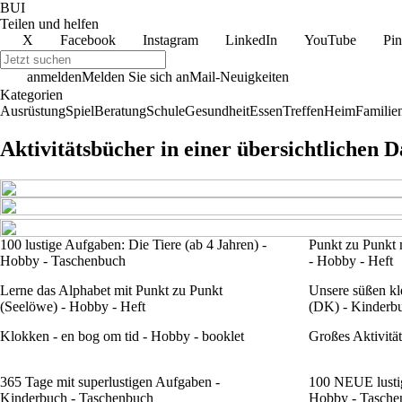
BUI
Teilen und helfen
X
Facebook
Instagram
LinkedIn
YouTube
Pin
anmelden
Melden Sie sich an
Mail-Neuigkeiten
Kategorien
Ausrüstung
Spiel
Beratung
Schule
Gesundheit
Essen
Treffen
Heim
Familie
Aktivitätsbücher in einer übersichtlichen D
100 lustige Aufgaben: Die Tiere (ab 4 Jahren) -
Punkt zu Punkt 
Hobby - Taschenbuch
- Hobby - Heft
Lerne das Alphabet mit Punkt zu Punkt
Unsere süßen kl
(Seelöwe) - Hobby - Heft
(DK) - Kinderb
Klokken - en bog om tid - Hobby - booklet
Großes Aktivitä
365 Tage mit superlustigen Aufgaben -
100 NEUE lustig
Kinderbuch - Taschenbuch
Hobby - Tasche