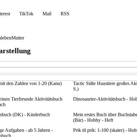
terest
TikTok
Mail
RSS
nleben
Mutter
arstellung
mit den Zahlen von 1-20 (Kanu)
Tactic Süße Haustiere großes Akt
S.)
einen Tierfreunde Aktivitätsbuch
Dinosaurier-Aktivitätsbuch - Ho
uch
tsbuch (DK) - Kinderbuch
Mein erstes Buch über Buchstab
(Bär) - Hobby - Heft
e Aufgaben - ab 5 Jahren -
Prik til prik: 1-100 (skater) - Ho
nbuch