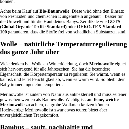
können.
Achte beim Kauf auf
Bio-Baumwolle
. Diese wird ohne den Einsatz
von Pestiziden und chemischen Düngemitteln angebaut – besser für
die Umwelt und für die Haut deines Babys. Zertifikate wie
GOTS
(Global Organic Textile Standard)
oder
OEKO-TEX Standard
100
garantieren, dass die Stoffe frei von schädlichen Substanzen sind.
Wolle – natürliche Temperaturregulierung
das ganze Jahr über
Viele denken bei Wolle an Winterkleidung, doch
Merinowolle
eignet
sich hervorragend für alle Jahreszeiten. Sie hat die besondere
Eigenschaft, die Körpertemperatur zu regulieren: Sie wärmt, wenn es
kalt ist, und leitet Feuchtigkeit ab, wenn es warm wird. So bleibt dein
Baby immer angenehm temperiert.
Merinowolle ist zudem von Natur aus antibakteriell und muss seltener
gewaschen werden als Baumwolle. Wichtig ist, auf
feine, weiche
Merinowolle
zu achten, da grobe Wollarten kratzen können.
Hochwertige Merinowolle ist zwar etwas teurer, bietet aber
unvergleichlichen Tragekomfort.
Bambus – sanft, nachhaltig und